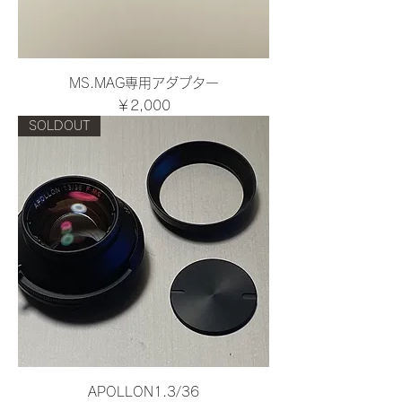
MS.MAG専用アダプター
価格
￥2,000
SOLDOUT
APOLLON1.3/36