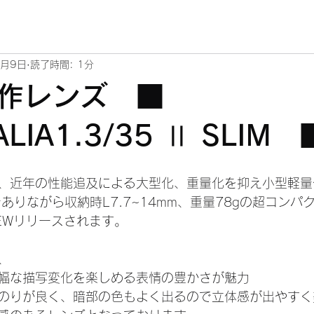
7月9日
読了時間: 1分
新作レンズ ■
LIA1.3/35 Ⅱ SLIM 
、近年の性能追及による大型化、重量化を抑え小型軽量
でありながら収納時L7.7~14mm、重量78gの超コンパ
EWリリースされます。
、
幅な描写変化を楽しめる表情の豊かさが魅力
のりが良く、暗部の色もよく出るので立体感が出やすく