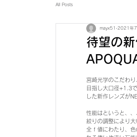
All Posts
mayx51
2021年
待望の
APOQUA
宮崎光学のこだわり
目指し大口径+1.3
した新作レンズがN
性能はというと、、
絞りの調整により大
全ｆ値にわたり、色