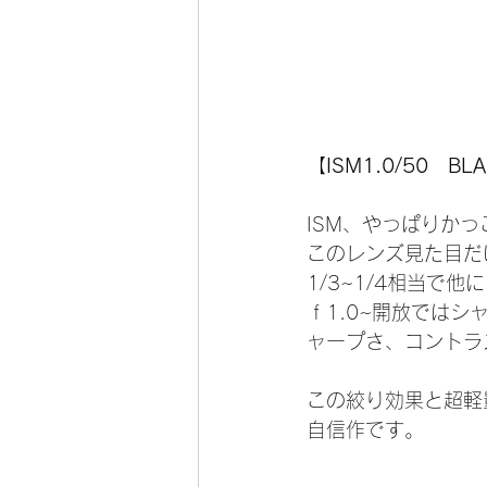
【ISM1.0/50　BL
ISM、やっぱりか
このレンズ見た目だ
1/3~1/4相当で
ｆ1.0~開放ではシ
ャープさ、コントラ
この絞り効果と超軽
自信作です。